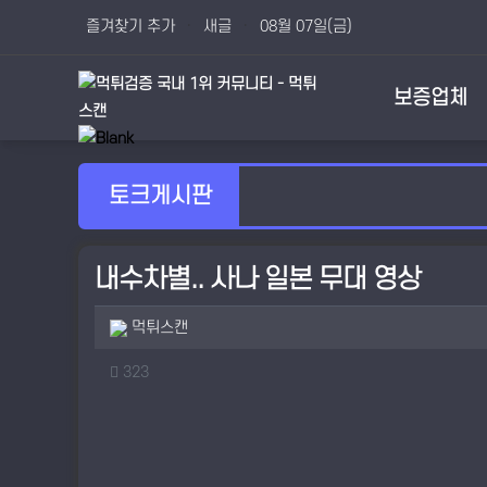
상단 네비
즐겨찾기 추가
새글
08월 07일(금)
메인 메뉴
보증업체
토크게시판
내수차별.. 사나 일본 무대 영상
작성자 정보
작성
먹튀스캔
컨텐츠 정보
조회
323
본문