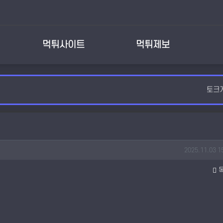
먹튀사이트
먹튀제보
토크
작성일
2025.11.03 1