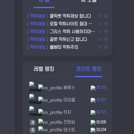
새 글
새 댓글
등록일
[ 먹튀제보 ]
클릭벳 먹튀제보 합니다
11.16
등록일
[ 먹튀제보 ]
로컬 먹튀사이트 절대 이용하면 안되는곳
11.16
등록일
[ 먹튀제보 ]
그리스 먹튀 사용하지마세요
11.16
등록일
[ 먹튀제보 ]
골벳 먹튀신고 합니다
11.16
등록일
[ 먹튀제보 ]
불빠따 먹튀주의
11.16
레벨 랭킹
포인트 랭킹
베루스
35,210
미라클
32,321
하자
32,101
전양심
30,635
4
테스트
29,234
5