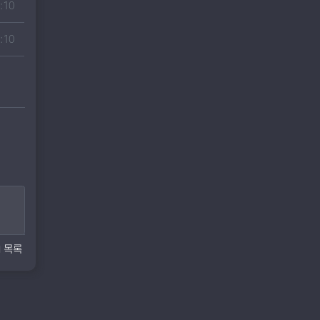
:10
:10
목록