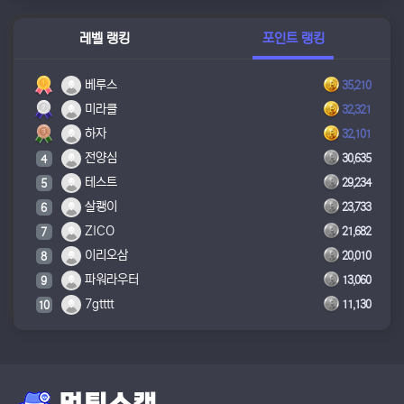
레벨 랭킹
포인트 랭킹
베루스
35,210
미라클
32,321
하자
32,101
전양심
30,635
4
테스트
29,234
5
살쾡이
23,733
6
ZICO
21,682
7
이리오삼
20,010
8
파워라우터
13,060
9
7gtttt
11,130
10