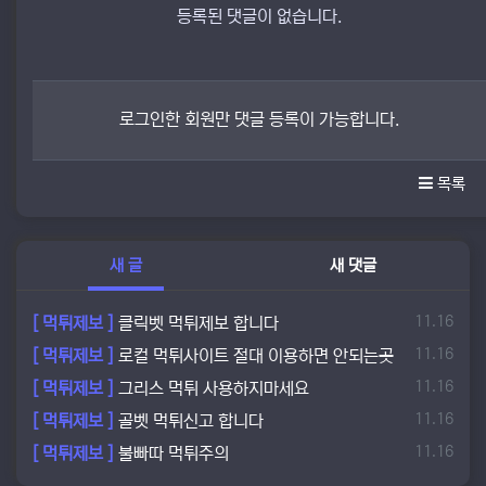
등록된 댓글이 없습니다.
로그인한 회원만 댓글 등록이 가능합니다.
목록
새 글
새 댓글
등록일
11.16
[ 먹튀제보 ]
클릭벳 먹튀제보 합니다
등록일
11.16
[ 먹튀제보 ]
로컬 먹튀사이트 절대 이용하면 안되는곳
등록일
11.16
[ 먹튀제보 ]
그리스 먹튀 사용하지마세요
등록일
11.16
[ 먹튀제보 ]
골벳 먹튀신고 합니다
등록일
11.16
[ 먹튀제보 ]
불빠따 먹튀주의