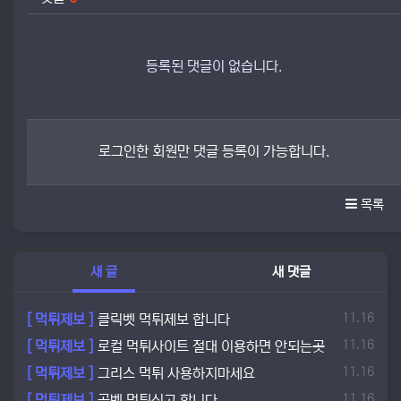
등록된 댓글이 없습니다.
로그인한 회원만 댓글 등록이 가능합니다.
목록
새 글
새 댓글
등록일
11.16
[ 먹튀제보 ]
클릭벳 먹튀제보 합니다
등록일
11.16
[ 먹튀제보 ]
로컬 먹튀사이트 절대 이용하면 안되는곳
등록일
11.16
[ 먹튀제보 ]
그리스 먹튀 사용하지마세요
등록일
11.16
[ 먹튀제보 ]
골벳 먹튀신고 합니다