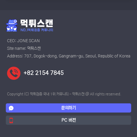
CEO: JONE SCAN
Site name: 먹튀스캔
Address: 707, Dogok-dong, Gangnam-gu, Seoul, Republic of Korea
+82 2154 7845
Copyright (C) 먹튀검증 국내 1위 커뮤니티 - 먹튀스캔 @ All rights reserved.
문의하기
PC
버전