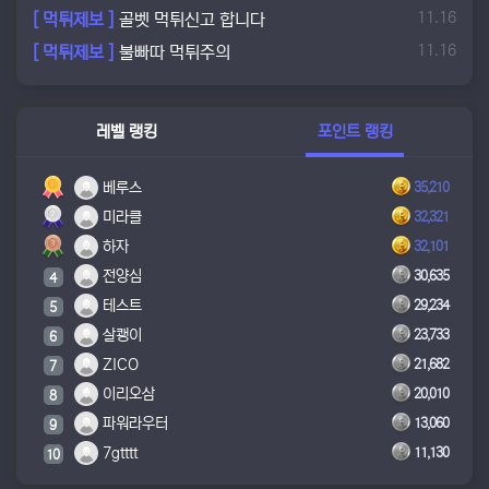
등록일
11.16
[ 먹튀제보 ]
골벳 먹튀신고 합니다
등록일
11.16
[ 먹튀제보 ]
불빠따 먹튀주의
레벨 랭킹
포인트 랭킹
베루스
35,210
미라클
32,321
하자
32,101
전양심
30,635
4
테스트
29,234
5
살쾡이
23,733
6
ZICO
21,682
7
이리오삼
20,010
8
파워라우터
13,060
9
7gtttt
11,130
10