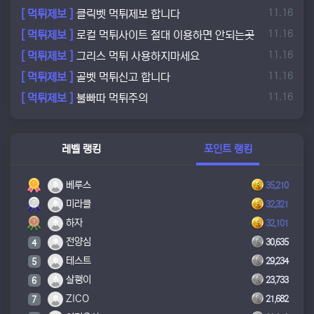
등록일
11.16
[ 먹튀제보 ]
클릭벳 먹튀제보 합니다
등록일
11.16
[ 먹튀제보 ]
로컬 먹튀사이트 절대 이용하면 안되는곳
등록일
11.16
[ 먹튀제보 ]
그리스 먹튀 사용하지마세요
등록일
11.16
[ 먹튀제보 ]
골벳 먹튀신고 합니다
등록일
11.16
[ 먹튀제보 ]
불빠따 먹튀주의
레벨 랭킹
포인트 랭킹
베루스
35,210
미라클
32,321
하자
32,101
전양심
30,635
4
테스트
29,234
5
살쾡이
23,733
6
ZICO
21,682
7