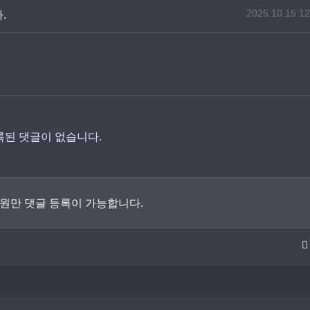
작성일
2025.10.15 12
.
록된 댓글이 없습니다.
원만 댓글 등록이 가능합니다.