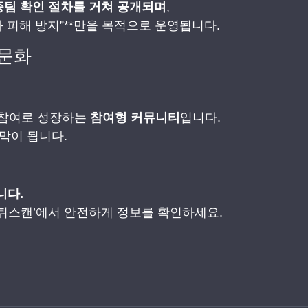
증팀 확인 절차를 거쳐 공개되며
,
과 피해 방지”**만을 목적으로 운영됩니다.
 문화
 참여로 성장하는
참여형 커뮤니티
입니다.
막이 됩니다.
니다.
먹튀스캔’에서 안전하게 정보를 확인하세요.