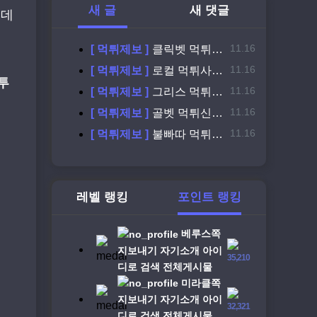
새 글
새 댓글
 데
등록일
11.16
[ 먹튀제보 ]
클릭벳 먹튀제보 합니다
등록일
11.16
[ 먹튀제보 ]
로컬 먹튀사이트 절대 이용하면 안되는곳
투
등록일
11.16
[ 먹튀제보 ]
그리스 먹튀 사용하지마세요
등록일
11.16
[ 먹튀제보 ]
골벳 먹튀신고 합니다
등록일
11.16
[ 먹튀제보 ]
불빠따 먹튀주의
레벨 랭킹
포인트 랭킹
베루스
쪽
지보내기
자기소개
아이
35,210
디로 검색
전체게시물
미라클
쪽
지보내기
자기소개
아이
32,321
디로 검색
전체게시물