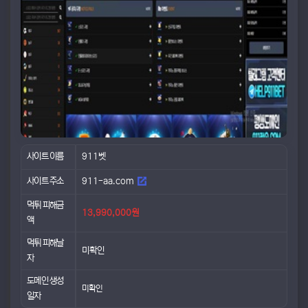
사이트 이름
911벳
사이트 주소
911-aa.com
먹튀 피해금
13,990,000원
액
먹튀 피해날
미확인
자
도메인 생성
미확인
일자