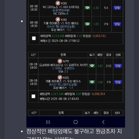
정상적인 베팅임에도 불구하고 원금조차 지