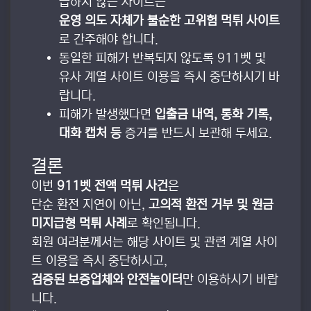
급하지 않는 사이트는
운영 의도 자체가 불순한 고위험 먹튀 사이트
로 간주해야 합니다.
동일한 피해가 반복되지 않도록 911벳 및
유사 계열 사이트 이용을 즉시 중단하시기 바
랍니다.
피해가 발생했다면
입출금 내역, 통화 기록,
대화 캡처 등
증거를 반드시 보관해 두세요.
결론
이번
911벳 전액 먹튀 사건
은
단순 환전 지연이 아닌,
고의적 환전 거부 및 원금
미지급형 먹튀 사례
로 확인됩니다.
회원 여러분께서는 해당 사이트 및 관련 계열 사이
트 이용을 즉시 중단하시고,
검증된 보증업체와 안전놀이터
만 이용하시기 바랍
니다.