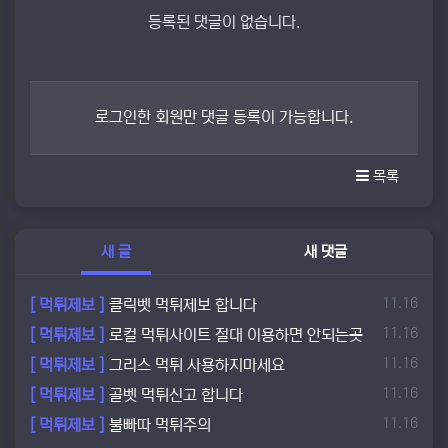
등록된 댓글이 없습니다.
로그인한 회원만 댓글 등록이 가능합니다.
목록
새 글
새 댓글
등록일
11.16
[ 먹튀제보 ]
클릭벳 먹튀제보 합니다
등록일
11.16
[ 먹튀제보 ]
로컬 먹튀사이트 절대 이용하면 안되는곳
등록일
11.16
[ 먹튀제보 ]
그리스 먹튀 사용하지마세요
등록일
11.16
[ 먹튀제보 ]
골벳 먹튀신고 합니다
등록일
11.16
[ 먹튀제보 ]
불빠따 먹튀주의