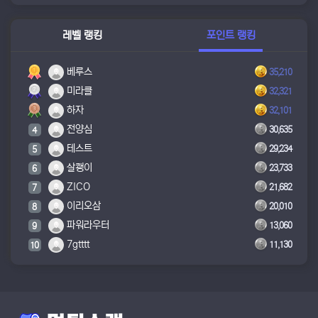
레벨 랭킹
포인트 랭킹
베루스
35,210
미라클
32,321
하자
32,101
전양심
30,635
4
테스트
29,234
5
살쾡이
23,733
6
ZICO
21,682
7
이리오삼
20,010
8
파워라우터
13,060
9
7gtttt
11,130
10