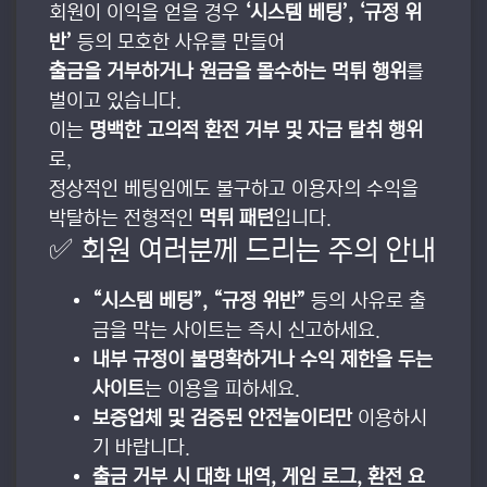
회원이 이익을 얻을 경우
‘시스템 베팅’, ‘규정 위
반’
등의 모호한 사유를 만들어
출금을 거부하거나 원금을 몰수하는 먹튀 행위
를
벌이고 있습니다.
이는
명백한 고의적 환전 거부 및 자금 탈취 행위
로,
정상적인 베팅임에도 불구하고 이용자의 수익을
박탈하는 전형적인
먹튀 패턴
입니다.
✅ 회원 여러분께 드리는 주의 안내
“시스템 베팅”, “규정 위반”
등의 사유로 출
금을 막는 사이트는 즉시 신고하세요.
내부 규정이 불명확하거나 수익 제한을 두는
사이트
는 이용을 피하세요.
보증업체 및 검증된 안전놀이터만
이용하시
기 바랍니다.
출금 거부 시 대화 내역, 게임 로그, 환전 요