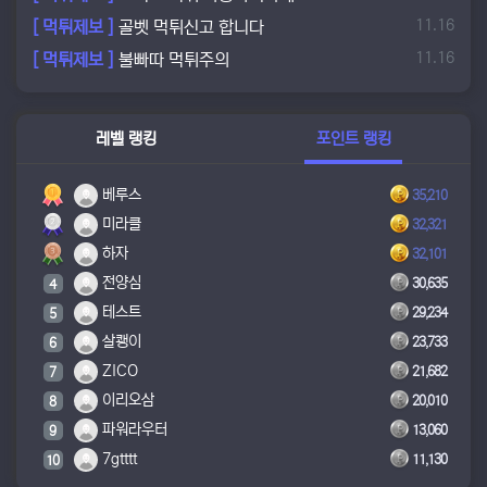
등록일
11.16
[ 먹튀제보 ]
골벳 먹튀신고 합니다
등록일
11.16
[ 먹튀제보 ]
불빠따 먹튀주의
레벨 랭킹
포인트 랭킹
베루스
35,210
미라클
32,321
하자
32,101
전양심
30,635
4
테스트
29,234
5
살쾡이
23,733
6
ZICO
21,682
7
이리오삼
20,010
8
파워라우터
13,060
9
7gtttt
11,130
10