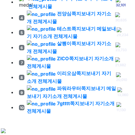
32,101
전체게시물
전양심
쪽지보내기
자기소
4
30,635
개
전체게시물
테스트
쪽지보내기
메일보내
5
29,234
기
자기소개
전체게시물
살쾡이
쪽지보내기
자기소
6
23,733
개
전체게시물
ZICO
쪽지보내기
자기소개
7
21,682
전체게시물
이리오삼
쪽지보내기
자기
8
20,010
소개
전체게시물
파워라우터
쪽지보내기
메일
9
13,060
보내기
자기소개
전체게시물
7gtttt
쪽지보내기
자기소개
10
11,130
전체게시물