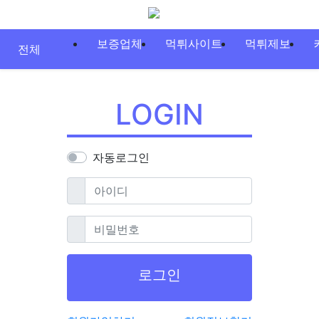
기
보증업체
먹튀사이트
먹튀제보
메뉴
전체
LOGIN
자동로그인
필수
아이디
필수
비밀번호
로그인