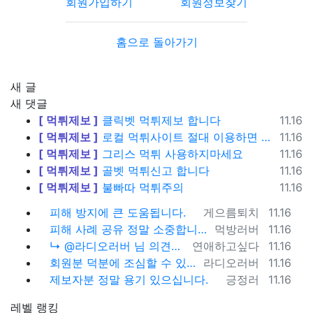
회원가입하기
회원정보찾기
홈으로 돌아가기
새 글
새 댓글
등록일
[ 먹튀제보 ]
클릭벳 먹튀제보 합니다
11.16
등록일
[ 먹튀제보 ]
로컬 먹튀사이트 절대 이용하면 안되는곳
11.16
등록일
[ 먹튀제보 ]
그리스 먹튀 사용하지마세요
11.16
등록일
[ 먹튀제보 ]
골벳 먹튀신고 합니다
11.16
등록일
[ 먹튀제보 ]
불빠따 먹튀주의
11.16
등록자
등록일
피해 방지에 큰 도움됩니다.
게으름퇴치
11.16
등록자
등록일
피해 사례 공유 정말 소중합니다.
먹방러버
11.16
등록자
등록일
↳ @라디오러버 님 의견도 맞네요. 먹튀업체는 사라져야 합니다.
연애하고싶다
11.16
등록자
등록일
회원분 덕분에 조심할 수 있었습니다.
라디오러버
11.16
등록자
등록일
제보자분 정말 용기 있으십니다.
긍정러
11.16
레벨 랭킹